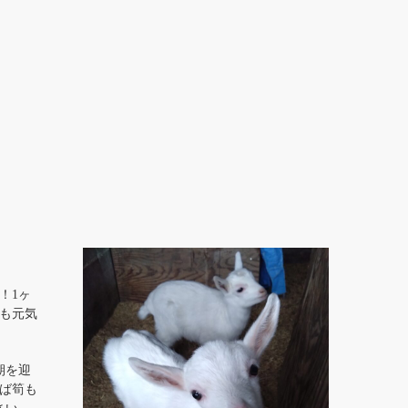
！1ヶ
も元気
期を迎
ば筍も