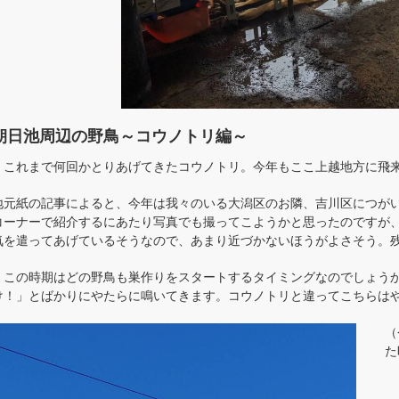
朝日池周辺の野鳥～コウノトリ編～
これまで何回かとりあげてきたコウノトリ。今年もここ上越地方に飛
地元紙の記事によると、今年は我々のいる大潟区のお隣、吉川区につが
コーナーで紹介するにあたり写真でも撮ってこようかと思ったのですが
気を遣ってあげているそうなので、あまり近づかないほうがよさそう。
この時期はどの野鳥も巣作りをスタートするタイミングなのでしょうか
け！」とばかりにやたらに鳴いてきます。コウノトリと違ってこちらは
（
た