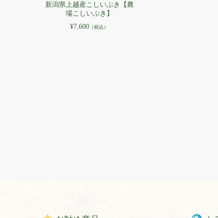
新潟県上越産こしいぶき【農
場こしいぶき】
¥7,600
（税込）