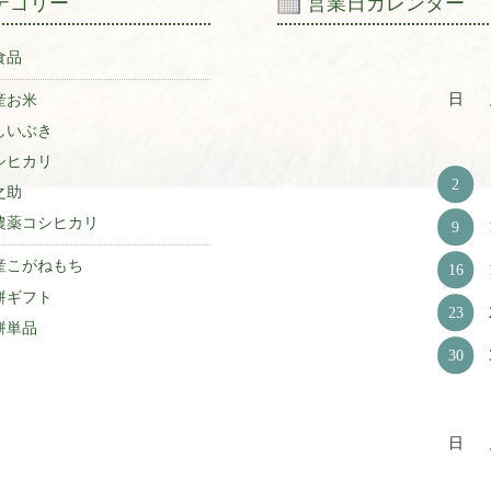
テゴリー
営業日カレンダー
食品
日
産お米
しいぶき
シヒカリ
2
之助
農薬コシヒカリ
9
産こがねもち
16
餅ギフト
23
餅単品
30
日