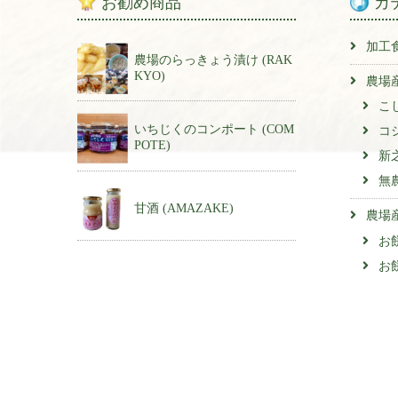
お勧め商品
カ
加工
農場のらっきょう漬け (RAK
KYO)
農場
こ
いちじくのコンポート (COM
コ
POTE)
新
無
甘酒 (AMAZAKE)
農場
お
お